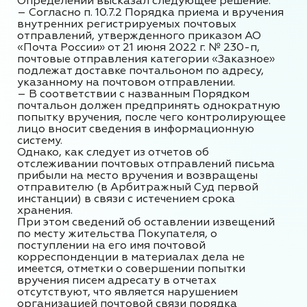
Определении высказал следующее решение:
–
Согласно п. 10.7.2 Порядка приема и вручения
внутренних регистрируемых почтовых
отправлений, утвержденного приказом АО
«Почта России» от 21 июня 2022 г. № 230-п,
почтовые отправления категории «Заказное»
подлежат доставке почтальоном по адресу,
указанному на почтовом отправлении.
–
В соответствии с названным Порядком
почтальон должен предпринять однократную
попытку вручения, после чего контролирующее
лицо вносит сведения в информационную
систему.
Однако, как следует из отчетов об
отслеживании почтовых отправлений письма
прибыли на место вручения и возвращены
отправителю (в Арбитражный Суд первой
инстанции) в связи с истечением срока
хранения.
При этом сведений об оставлении извещений
по месту жительства Покупателя, о
поступлении на его имя почтовой
корреспонденции в материалах дела не
имеется, отметки о совершении попытки
вручения писем адресату в отчетах
отсутствуют, что является нарушением
организацией почтовой связи порядка