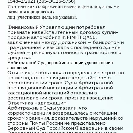
154842/2021 (305-ЭС25-5756)
Из этических соображений имена и фамилии, а так же
названия юридических
лиц ,участников дела, не указаны.
Финансовый Управляющий
потребовал
признать недействительным договор купли-
продажи автомобиля INFINITI QX56,
заключённый между
Должником — банкротом
и
Гражданином
и взыскать с последнего 3,5 млн
рублей — рыночную стоимость транспортного
средства.
Арбитражный Суд п
ервой инстанции удовлетворил
заявление.
Ответчик не обжаловал определение в срок, но
позже подал апелляцию с ходатайством о
восстановлении срока. Cуды Арбитражной
апелляционной инстанции и Арбитражной
кассационной инстанций отказали в
восстановлении срока, признав извещение
Ответчика надлежащим.
Арбитражные
Суды указали, что
корреспонденция возвращалась с истёкшим
сроком хранения, доказательств нарушений со
стороны Почты России не представлено.
Верховный Суд Российской Федерации в своем