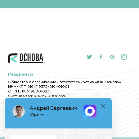
Реквизиты
Общество с ограниченной ответственностью «ЮК Основа»
ИНН/КПП 6164119373/616401001
ОГРН.: 1186196001023
Счет: 40702810426000005352
Реквизиты ФИЛИАЛ "РОСТОВСКИЙ" АО "АЛЬФА-БАНК"
БИК: 046015207
Андрей Сергеевич
К/с: 30101810500000000207
Юрист
Офис
Контакты
Ростов-на-Дону
,
+7(938)162-48-97
ул. Серафимовича 52 А, офис