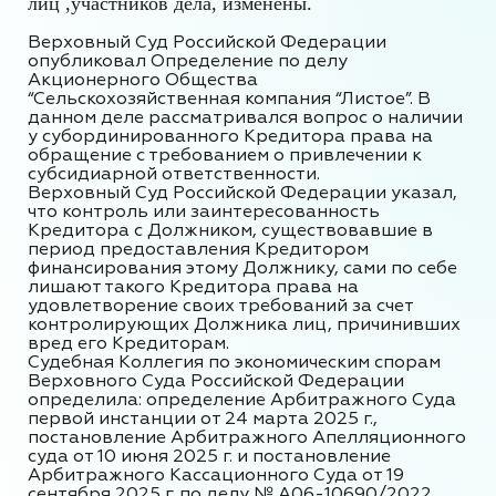
лиц ,участников дела, изменены.
Верховный Суд Российской Федерации
опубликовал Определение по делу
Акционерного Общества
“Сельскохозяйственная компания “Листое”. В
данном деле рассматривался вопрос о наличии
у субординированного Кредитора права на
обращение с требованием о привлечении к
субсидиарной ответственности.
Верховный Суд Российской Федерации указал,
что контроль или заинтересованность
Кредитора с Должником, существовавшие в
период предоставления Кредитором
финансирования этому Должнику, сами по себе
лишают такого Кредитора права на
удовлетворение своих требований за счет
контролирующих Должника лиц, причинивших
вред его Кредиторам.
Судебная Коллегия по экономическим спорам
Верховного Суда Российской Федерации
определила: определение Арбитражного Суда
первой инстанции от 24 марта 2025 г.,
постановление Арбитражного Апелляционного
суда от 10 июня 2025 г. и постановление
Арбитражного Кассационного Суда от 19
сентября 2025 г. по делу № А06-10690/2022