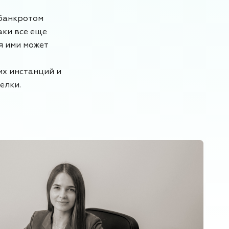
 банкротом
аки все еще
я ими может
х инстанций и
елки.