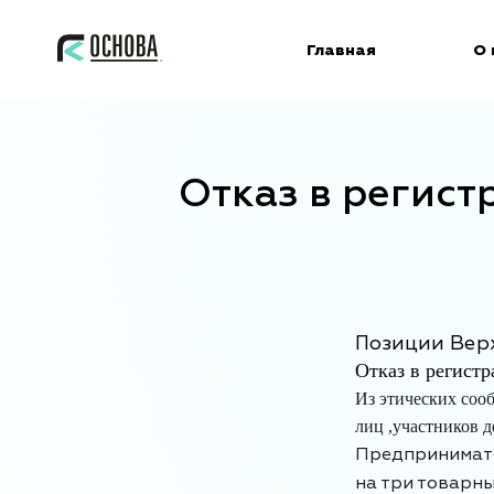
Главная
О 
Отказ в регист
Позиции Верх
Отказ в регистр
Из этических соо
лиц ,участников д
Предпринимате
на три товарны