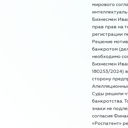
мирового согл
интеллектуаль
Бизнесмен Ива
прав прав на т
регистрации п
Решение мотив
банкротом (де
необходимо со
Бизнесмен Иван
180253/2024) 
сторону предп
Апелляционный
Суды решили ч
банкротства. Т
знаки не подле
согласия Фина
«Роспатент» р