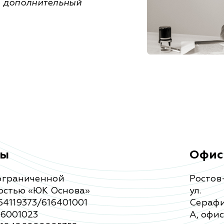
и дополнительный
ты
Офис
ограниченной
Ростов
остью «ЮК Основа»
ул.
4119373/616401001
Серафи
96001023
А, офис