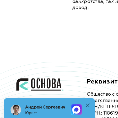
банкротства, так 
доход.
Реквизи
Общество с 
ответственн
ИНН/КПП 616
Андрей Сергеевич
ОГРН.: 11861
Юрист