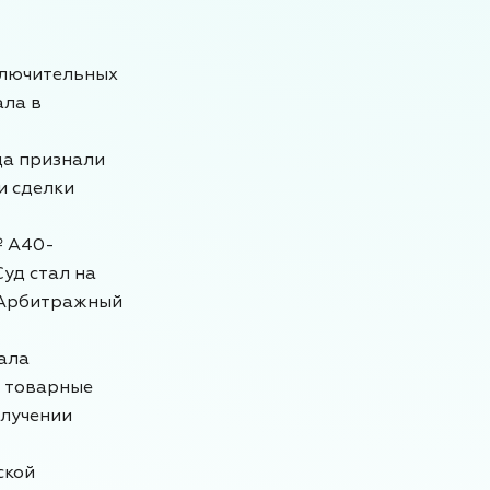
ключительных
ала в
ца признали
и сделки
№ А40-
уд стал на
 Арбитражный
ала
, товарные
олучении
ской