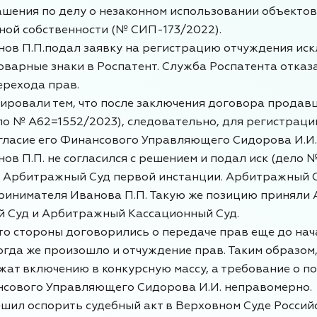
ашения по делу о незаконном использовании объектов
ной собственности (№ СИП-173/2022).
нов П.П.подал заявку на регистрацию отчуждения ис
оварные знаки в Роспатент. Служба Роспатента отказ
ерехода прав.
ировали тем, что после заключения договора продав
ло № А62=1552/2023), следовательно, для регистраци
гласие его Финансового Управляющего Сидорова И.И.
ов П.П. не согласился с решением и подал иск (дело 
в Арбитражный Суд первой инстанции. Арбитражный С
ринимателя Иванова П.П. Такую же позицию приняли
 Суд и Арбитражный Кассационный Суд.
то стороны договорились о передаче прав еще до нач
огда же произошло и отчуждение прав. Таким образом
жат включению в конкурсную массу, а требование о п
нсового Управляющего Сидорова И.И. неправомерно.
ешил оспорить судебный акт в Верховном Суде Россий