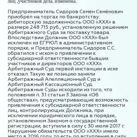
лиц ,участников дела, изменены.
Предприниматель Сидоров Семён Семёнович
приобрёл на торгах по банкротству
дебиторскую задолженность
ООО «ХХХ»
в
размере 248 715 руб., установленную решением
Арбитражного Суда за поставку товара.
Впоследствии Должник ООО «ХХХ» был
исключён из ЕГРЮЛ в административном
порядке, и Предприниматель Сидоров С.С.
обратился с иском о привлечении к
субсидиарной ответственности бывших
участников и директоров ООО «ХХХ».
Арбитражный Суд первой инстанции
в иске
отказал. Такую же позицию заняли
Арбитражный Апелляционный Суд и
Арбитражный Кассационный Суд.
Арбитражные
Суды исходили из того, что
положения п. 3.1 статьи 3 Закона «Об
обществах», предусматривающие возможность
привлечения к субсидиарной ответственности
лиц, контролирующих Должника, при
исключении юридического лица в порядке,
установленном Законом о государственной
регистрации, вступили в силу с 30 июля 2017 г.
Нарушение обязательств ООО «ХХХ» имело
место в 2016 году, то есть до вступления в силу