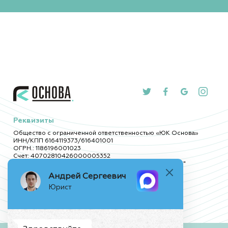
Реквизиты
Общество с ограниченной ответственностью «ЮК Основа»
ИНН/КПП 6164119373/616401001
ОГРН.: 1186196001023
Счет: 40702810426000005352
Реквизиты ФИЛИАЛ "РОСТОВСКИЙ" АО "АЛЬФА-БАНК"
БИК: 046015207
Андрей Сергеевич
К/с: 30101810500000000207
Юрист
Офис
Контакты
Ростов-на-Дону
,
+7(938)162-48-97
ул. Серафимовича 52 А, офис