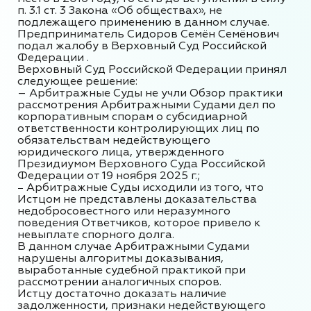
п. 3.1 ст. 3 Закона «Об обществах», не
подлежащего применению в данном случае.
Предприниматель Сидоров Семён Семёнович
подал жалобу в
Верховный Суд Российской
Федерации .
Верховный Суд Российской Федерации принял
следующее решение:
– Арбитражные
Суды не учли Обзор практики
рассмотрения Арбитражными Судами дел по
корпоративным спорам о субсидиарной
ответственности контролирующих лиц по
обязательствам недействующего
юридического лица, утвержденного
Президиумом Верховного Суда Российской
Федерации от 19 ноября 2025 г.;
Арбитражные Суды исходили из того, что
–
Истцом не представлены доказательства
недобросовестного или неразумного
поведения Ответчиков, которое привело к
невыплате спорного долга.
В данном случае Арбитражными Судами
нарушены алгоритмы доказывания,
выработанные судебной практикой при
рассмотрении аналогичных споров.
Истцу достаточно доказать наличие
задолженности, признаки недействующего