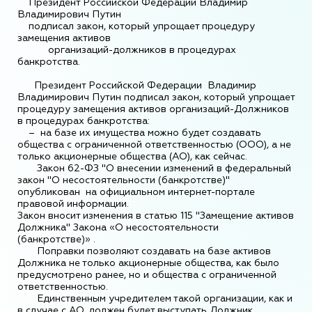
Президент Российской Федерации Владимир
Владимирович Путин
подписал закон, который упрощает процедуру
замещения активов
организаций-должников в процедурах
банкротства.
Президент Российской Федерации Владимир
Владимирович Путин подписал закон, который упрощает
процедуру замещения активов организаций-Должников
в процедурах банкротства:
– на базе их имущества можно будет создавать
общества с ограниченной ответственностью (ООО), а не
только акционерные общества (АО), как сейчас.
Закон 62-ФЗ "О внесении изменений в федеральный
закон "О несостоятельности (банкротстве)"
опубликован на официальном интернет-портале
правовой информации.
Закон вносит изменения в статью 115 "Замещение активов
Должника" Закона «О несостоятельности
(банкротстве)» .
Поправки позволяют создавать на базе активов
Должника не только акционерные общества, как было
предусмотрено ранее, но и общества с ограниченной
ответственностью.
Единственным учредителем такой организации, как и
в случае с АО, должен будет выступать Должник.