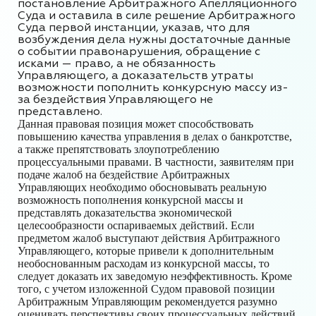
постановление Арбитражного Апелляционного
Суда и оставила в силе решение Арбитражного
Суда первой инстанции, указав, что для
возбуждения дела нужны достаточные данные
о событии правонарушения, обращение с
исками — право, а не обязанность
Управляющего, а доказательств утраты
возможности пополнить конкурсную массу из-
за бездействия Управляющего не
представлено.
Данная правовая позиция может способствовать
повышению качества управления в делах о банкротстве,
а также препятствовать злоупотреблению
процессуальными правами. В частности, заявителям при
подаче жалоб на бездействие Арбитражных
Управляющих необходимо обосновывать реальную
возможность пополнения конкурсной массы и
представлять доказательства экономической
целесообразности оспариваемых действий. Если
предметом жалоб выступают действия Арбитражного
Управляющего, которые привели к дополнительным
необоснованным расходам из конкурсной массы, то
следует доказать их заведомую неэффективность. Кроме
того, с учетом изложенной Судом правовой позиции
Арбитражным Управляющим рекомендуется разумно
оценивать перспективы своих процессуальных действий,