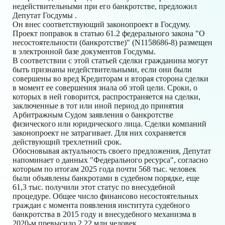
недействительными при его банкротстве, предложил
Депутат Госдумы .
Он внес соответствующий законопроект в Госдуму.
Проект поправок в статью 61.2 федерального закона "О
несостоятельности (банкротстве)" (N1158686-8) размещен
в электронной базе документов Госдумы.
В соответствии с этой статьей сделки гражданина могут
быть признаны недействительными, если они были
совершены во вред Кредиторам и вторая сторона сделки
в момент ее совершения знала об этой цели. Сроки, о
которых в ней говорится, распространяется на сделки,
заключенные в тот или иной период до принятия
Арбитражным Судом заявления о банкротстве
физического или юридического лица. Сделки компаний
законопроект не затрагивает. Для них сохраняется
действующий трехлетний срок.
Обосновывая актуальность своего предложения, Депутат
напоминает о данных "Федерального ресурса", согласно
которым по итогам 2025 года почти 568 тыс. человек
были объявлены банкротами в судебном порядке, еще
61,3 тыс. получили этот статус по внесудебной
процедуре. Общее число финансово несостоятельных
граждан с момента появления института судебного
банкротства в 2015 году и внесудебного механизма в
2020-м превысило 2,22 млн человек.