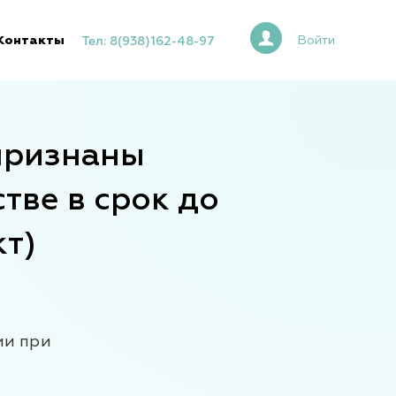
Контакты
Войти
Тел: 8(938)162-48-97
признаны
тве в срок до
кт)
ми при