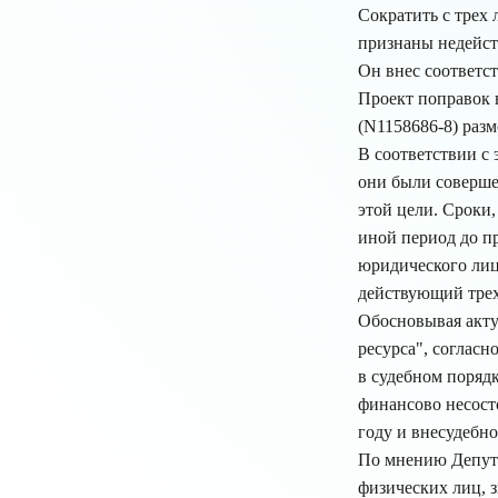
Сократить с трех 
признаны недейст
Он внес соответс
Проект поправок в
(N1158686-8) раз
В соответствии с
они были соверше
этой цели. Сроки,
иной период до п
юридического лица
действующий трех
Обосновывая акту
ресурса", согласн
в судебном порядк
финансово несост
году и внесудебно
По мнению Депута
физических лиц, 