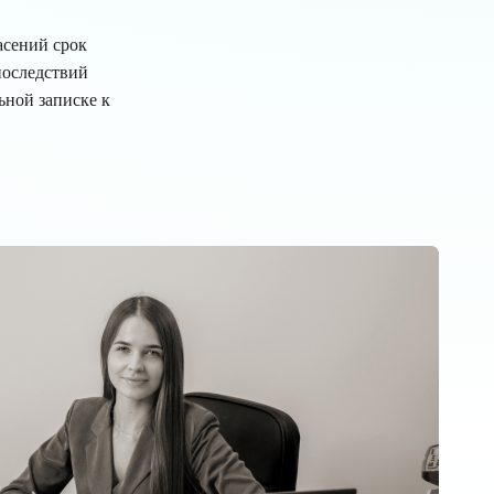
асений срок
последствий
ьной записке к