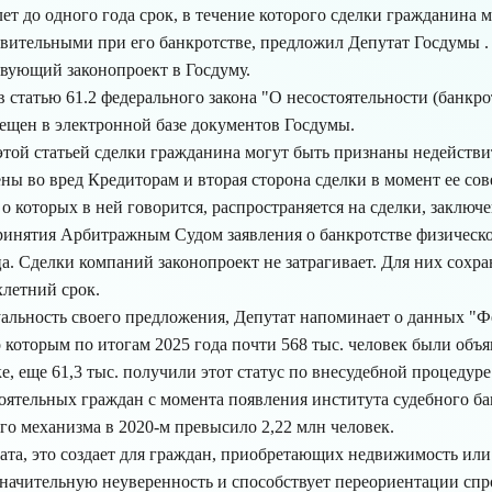
лет до одного года срок, в течение которого сделки гражданина 
вительными при его банкротстве, предложил Депутат Госдумы .
твующий законопроект в Госдуму.
 статью 61.2 федерального закона "О несостоятельности (банкро
мещен в электронной базе документов Госдумы.
 этой статьей сделки гражданина могут быть признаны недейств
ны во вред Кредиторам и вторая сторона сделки в момент ее сов
 о которых в ней говорится, распространяется на сделки, заключ
ринятия Арбитражным Судом заявления о банкротстве физическ
. Сделки компаний законопроект не затрагивает. Для них сохра
летний срок.
альность своего предложения, Депутат напоминает о данных "Ф
о которым по итогам 2025 года почти 568 тыс. человек были об
е, еще 61,3 тыс. получили этот статус по внесудебной процедур
оятельных граждан с момента появления института судебного ба
го механизма в 2020-м превысило 2,22 млн человек.
та, это создает для граждан, приобретающих недвижимость или
значительную неуверенность и способствует переориентации спр