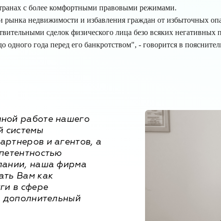
транах с более комфортными правовыми режимами.
и рынка недвижимости и избавления граждан от избыточных оп
твительными сделок физического лица безо всяких негативных 
о одного года перед его банкротством", - говорится в пояснител
ной работе нашего
й системы
артнеров и агентов, а
мпетентностью
пании, наша фирма
ать Вам как
ги в сфере
и дополнительный