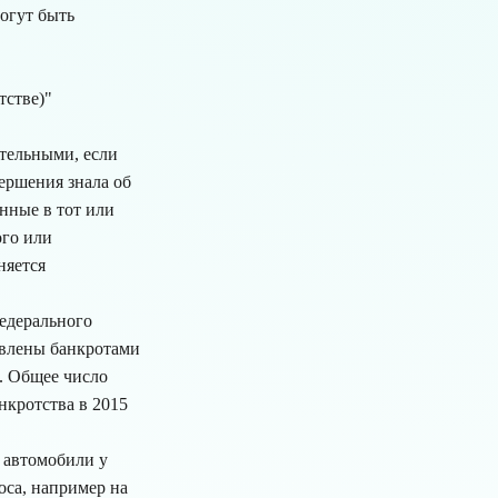
могут быть
тстве)"
ительными, если
ершения знала об
енные в тот или
ого или
няется
едерального
ъявлены банкротами
е. Общее число
нкротства в 2015
 автомобили у
оса, например на