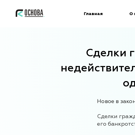
Главная
О 
Сделки 
недействител
од
Новое в зако
Сделки граж
его банкротст