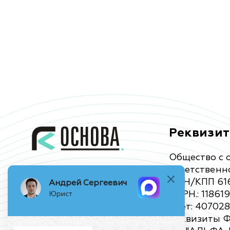
Реквизи
Общество с 
ответственн
ИНН/КПП 616
Андрей Сергеевич
ОГРН.: 11861
Юрист
Счет: 40702
Реквизиты 