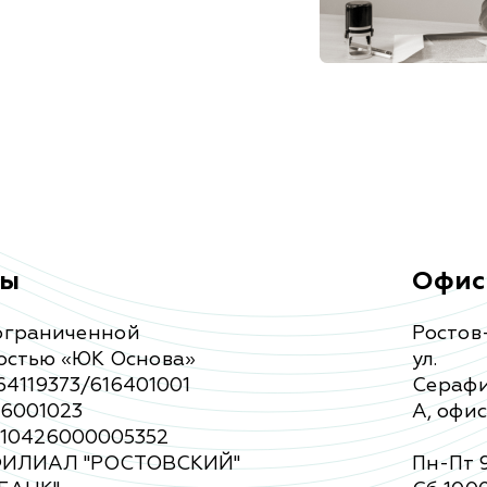
ты
Офис
ограниченной
Ростов
остью «ЮК Основа»
ул.
4119373/616401001
Серафи
96001023
А, офис
810426000005352
ФИЛИАЛ "РОСТОВСКИЙ"
Пн-Пт 9